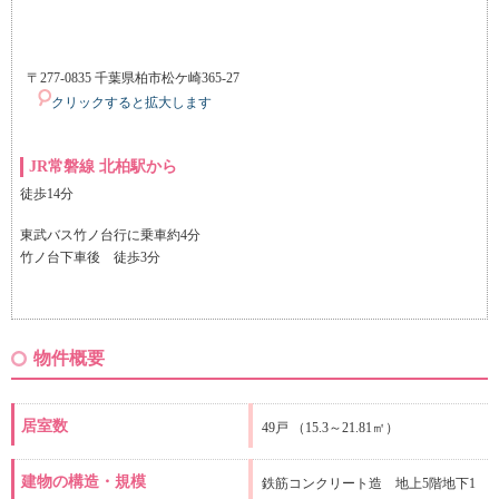
〒277-0835 千葉県柏市松ケ崎365-27
クリックすると拡大します
JR常磐線 北柏駅から
徒歩14分
東武バス竹ノ台行に乗車約4分
竹ノ台下車後 徒歩3分
物件概要
居室数
49戸 （15.3～21.81㎡）
建物の構造・規模
鉄筋コンクリート造 地上5階地下1