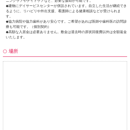
ニングケアやナイトケアなど、必要な援助が可能です。
◆建物にデイサービスセンターが併設されています。自立した生活が継続でき
るように、リハビリや外出支援、看護師による健康相談などが受けられま
す。
◆協力病院や協力歯科があり安心です。ご希望があれば医師や歯科医の訪問診
療も可能です。（個別契約）
◆高額な入居金は必要ありません。敷金は退去時の原状回復費以外は全額返金
いたします。
場所